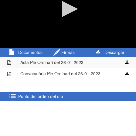
0
Documentos
Firmas
Descargar
seconds
of
Acta Ple Ordinari del 26-01-2023
2
hours,
Convocatòria Ple Ordinari del 26-01-2023
26
minutes,
37
seconds
Punto del orden del día